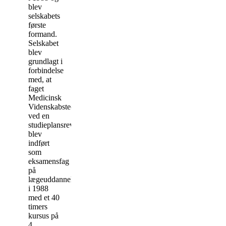
blev
selskabets
første
formand.
Selskabet
blev
grundlagt i
forbindelse
med, at
faget
Medicinsk
Videnskabsteori
ved en
studieplansrevision
blev
indført
som
eksamensfag
på
lægeuddannelsen
i 1988
med et 40
timers
kursus på
4.