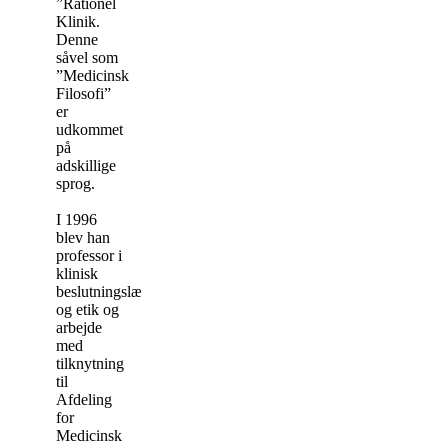
”Rationel
Klinik.
Denne
såvel som
”Medicinsk
Filosofi”
er
udkommet
på
adskillige
sprog.
I 1996
blev han
professor i
klinisk
beslutningslære
og etik og
arbejde
med
tilknytning
til
Afdeling
for
Medicinsk