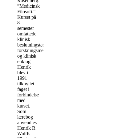
Rosenberg:
”Medicinsk
Filosofi.”
Kurset på
8.
semester
omfattede
klinisk
beslutningsteori,
forskningsmetodologi
og klinisk
etik og
Henrik
blev i
1991
tilknyttet
faget i
forbindelse
med
kurset.
Som
lærebog
anvendtes
Henrik R.
Wulffs