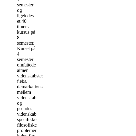
semester
og
ligeledes
et 40
timers
kursus på
8.
semester.
Kurset på
4.
semester
omfattede
almen
videnskabsteori,
f.eks.
demarkationsproblement
mellem
videnskab
og
pseudo-
videnskab,
specifikke
filosofiske
problemer
inden for