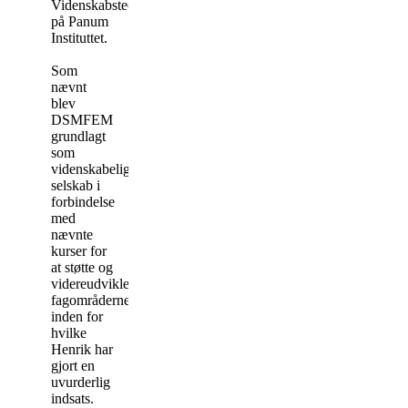
Videnskabsteori
på Panum
Instituttet.
Som
nævnt
blev
DSMFEM
grundlagt
som
videnskabeligt
selskab i
forbindelse
med
nævnte
kurser for
at støtte og
videreudvikle
fagområderne,
inden for
hvilke
Henrik har
gjort en
uvurderlig
indsats.